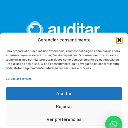
Gerenciar consentimento
Para proporcionar uma melhor experiência, usamos tecnologias como cookies para
armazenar e/ou acessar informações do dispositivo. O consentimento com essas
União dos Auditores Federais de Controle Externo -
tecnologias nos permite processar dados como comportamento da navegação ou
AUDITAR
IDs exclusivos neste site. O não consentimento ou a revogação do consentimento
pode afetar negativamente determinados recursos e funções.
Setor de Administração Federal Sul (SAF/Sul), Qd. 04, Lt. 01
Edifício Anexo II
Gerenciar serviços
Tribunal de Contas da União (TCU), Subsolo, Sala S04
Telefone: (61)3527-7292
Aceitar
Política de
Termos de uso
privacidade
Rejeitar
Ver preferências