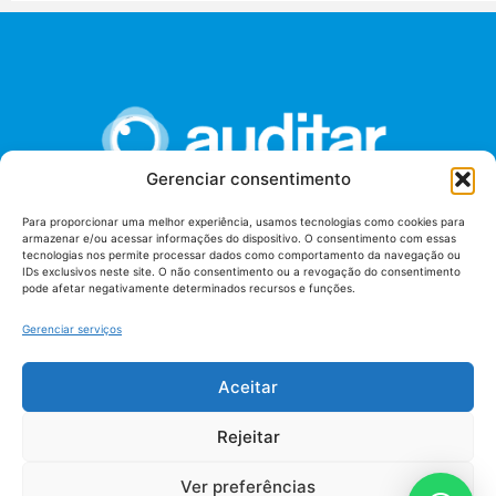
Gerenciar consentimento
Para proporcionar uma melhor experiência, usamos tecnologias como cookies para
armazenar e/ou acessar informações do dispositivo. O consentimento com essas
União dos Auditores Federais de Controle Externo -
tecnologias nos permite processar dados como comportamento da navegação ou
AUDITAR
IDs exclusivos neste site. O não consentimento ou a revogação do consentimento
pode afetar negativamente determinados recursos e funções.
Setor de Administração Federal Sul (SAF/Sul), Qd. 04, Lt. 01
Edifício Anexo II
Gerenciar serviços
Tribunal de Contas da União (TCU), Subsolo, Sala S04
Telefone: (61)3527-7292
Aceitar
Política de
Termos de uso
privacidade
Rejeitar
Ver preferências