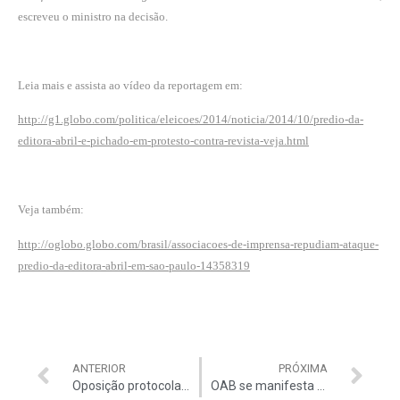
escreveu o ministro na decisão.
Leia mais e assista ao vídeo da reportagem em:
http://g1.globo.com/politica/eleicoes/2014/noticia/2014/10/predio-da-
editora-abril-e-pichado-em-protesto-contra-revista-veja.html
Veja também:
http://oglobo.globo.com/brasil/associacoes-de-imprensa-repudiam-ataque-
predio-da-editora-abril-em-sao-paulo-14358319
ANTERIOR
PRÓXIMA
Oposição protocola notícia-crime na PGR
OAB se manifesta sobre ataque à VEJA