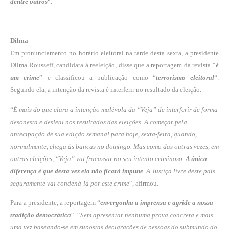
dentre outros
“.
Dilma
Em pronunciamento no horário eleitoral na tarde desta sexta, a presidente
Dilma Rousseff, candidata à reeleição, disse que a reportagem da revista “
é
um crime
” e classificou a publicação como “
terrorismo eleitoral
“.
Segundo ela, a intenção da revista é interferir no resultado da eleição.
“
É mais do que clara a intenção malévola da “Veja” de interferir de forma
desonesta e desleal nos resultados das eleições. A começar pela
antecipação de sua edição semanal para hoje, sexta-feira, quando,
normalmente, chega às bancas no domingo. Mas como das outras vezes, em
outras eleições, “Veja” vai fracassar no seu intento criminoso.
A única
diferença é que desta vez ela não ficará impune
. A Justiça livre deste país
seguramente vai condená-la por este crime
“, afirmou.
Para a presidente, a reportagem “
envergonha a imprensa e agride a nossa
tradição democrática
“. “
Sem apresentar nenhuma prova concreta e mais
uma vez baseando-se em supostas declarações de pessoas do submundo do