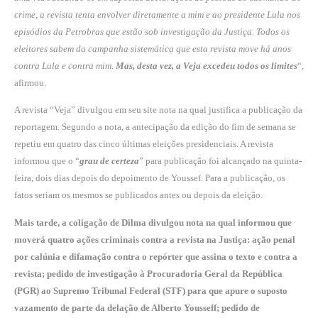
crime, a revista tenta envolver diretamente a mim e ao presidente Lula nos
episódios da Petrobras que estão sob investigação da Justiça. Todos os
eleitores sabem da campanha sistemática que esta revista move há anos
contra Lula e contra mim.
Mas, desta vez, a Veja excedeu todos os limites
“,
afirmou.
A revista “Veja” divulgou em seu site nota na qual justifica a publicação da
reportagem. Segundo a nota, a antecipação da edição do fim de semana se
repetiu em quatro das cinco últimas eleições presidenciais. A revista
informou que o “
grau de certeza
” para publicação foi alcançado na quinta-
feira, dois dias depois do depoimento de Youssef. Para a publicação, os
fatos seriam os mesmos se publicados antes ou depois da eleição.
Mais tarde, a coligação de Dilma divulgou nota na qual informou que
moverá quatro ações criminais contra a revista na Justiça: ação penal
por calúnia e difamação contra o repórter que assina o texto e contra a
revista; pedido de investigação à Procuradoria Geral da República
(PGR) ao Supremo Tribunal Federal (STF) para que apure o suposto
vazamento de parte da delação de Alberto Yousseff; pedido de