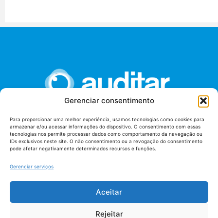
Gerenciar consentimento
Para proporcionar uma melhor experiência, usamos tecnologias como cookies para
armazenar e/ou acessar informações do dispositivo. O consentimento com essas
União dos Auditores Federais de Controle Externo -
tecnologias nos permite processar dados como comportamento da navegação ou
AUDITAR
IDs exclusivos neste site. O não consentimento ou a revogação do consentimento
pode afetar negativamente determinados recursos e funções.
Setor de Administração Federal Sul (SAF/Sul), Qd. 04, Lt. 01
Edifício Anexo II
Gerenciar serviços
Tribunal de Contas da União (TCU), Subsolo, Sala S04
Telefone: (61)3527-7292
Aceitar
Política de
Termos de uso
privacidade
Rejeitar