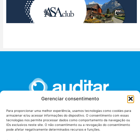
Gerenciar consentimento
Para proporcionar uma melhor experiência, usamos tecnologias como cookies para
armazenar e/ou acessar informações do dispositivo. O consentimento com essas
União dos Auditores Federais de Controle Externo -
tecnologias nos permite processar dados como comportamento da navegação ou
AUDITAR
IDs exclusivos neste site. O não consentimento ou a revogação do consentimento
pode afetar negativamente determinados recursos e funções.
Setor de Administração Federal Sul (SAF/Sul), Qd. 04, Lt. 01
Edifício Anexo II