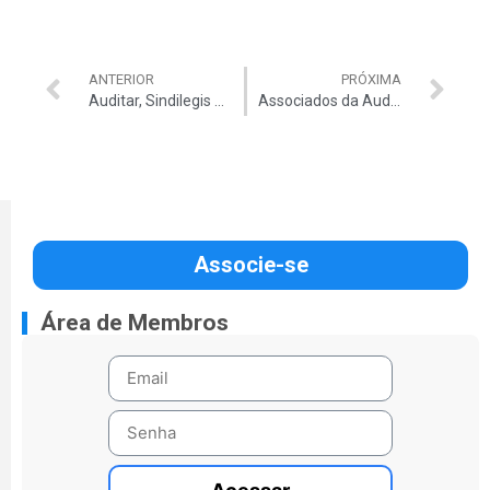
ANTERIOR
PRÓXIMA
Auditar, Sindilegis e ASAP-TCU requerem, em ofício conjunto, que o TCU retome a inclusão da APL nos cálculos da VPNI e faça os pagamentos devidos aos servidores
Associados da Auditar desfrutam de tarifa acordo especial em hospedagem no Rio Othon Palace e Savoy Othon
Associe-se
Área de Membros