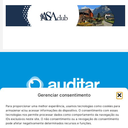
Gerenciar consentimento
Para proporcionar uma melhor experiência, usamos tecnologias como cookies para
armazenar e/ou acessar informações do dispositivo. O consentimento com essas
União dos Auditores Federais de Controle Externo -
tecnologias nos permite processar dados como comportamento da navegação ou
AUDITAR
IDs exclusivos neste site. O não consentimento ou a revogação do consentimento
pode afetar negativamente determinados recursos e funções.
Setor de Administração Federal Sul (SAF/Sul), Qd. 04, Lt. 01