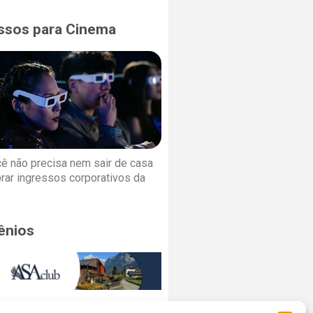
ssos para Cinema
cê não precisa nem sair de casa
rar ingressos corporativos da
ênios