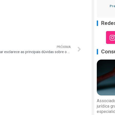
Pre
Redes
PRÓXIMA
Consu
Auditar esclarece as principais dúvidas sobre o Congresso dos Auditores, que será realizado entre os dias 18 e 20 de abril em Florianópolis
Associado
jurídica g
especiali