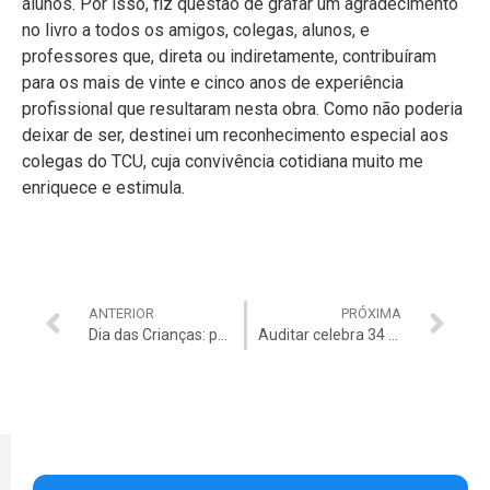
alunos. Por isso, fiz questão de grafar um agradecimento
no livro a todos os amigos, colegas, alunos, e
professores que, direta ou indiretamente, contribuíram
para os mais de vinte e cinco anos de experiência
profissional que resultaram nesta obra. Como não poderia
deixar de ser, destinei um reconhecimento especial aos
colegas do TCU, cuja convivência cotidiana muito me
enriquece e estimula.
ANTERIOR
PRÓXIMA
Dia das Crianças: participe de sorteio de skates profissionais em parceria com o AsaClub
Auditar celebra 34 anos, mas essa mensagem é para você!