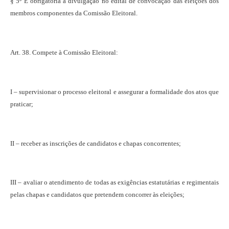
§ 5º É obrigatória a divulgação no edital de convocação das eleições dos
membros componentes da Comissão Eleitoral.
Art. 38. Compete à Comissão Eleitoral:
I – supervisionar o processo eleitoral e assegurar a formalidade dos atos que
praticar;
II – receber as inscrições de candidatos e chapas concorrentes;
III – avaliar o atendimento de todas as exigências estatutárias e regimentais
pelas chapas e candidatos que pretendem concorrer às eleições;