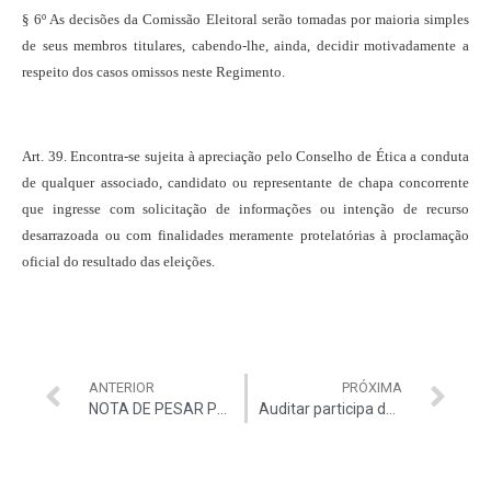
§ 6º As decisões da Comissão Eleitoral serão tomadas por maioria simples
de seus membros titulares, cabendo-lhe, ainda, decidir motivadamente a
respeito dos casos omissos neste Regimento.
Art. 39. Encontra-se sujeita à apreciação pelo Conselho de Ética a conduta
de qualquer associado, candidato ou representante de chapa concorrente
que ingresse com solicitação de informações ou intenção de recurso
desarrazoada ou com finalidades meramente protelatórias à proclamação
oficial do resultado das eleições.
ANTERIOR
PRÓXIMA
NOTA DE PESAR PELO FALECIMENTO DO AUDITOR GERALDO TORRES FILHO
Auditar participa de audiência pública sobre Reforma da Previdência realizada pela DPU