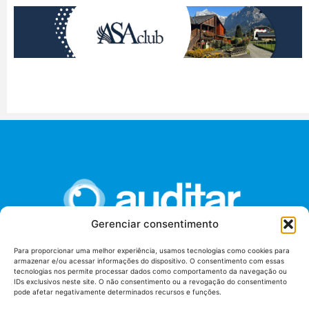
Gerenciar consentimento
Para proporcionar uma melhor experiência, usamos tecnologias como cookies para
armazenar e/ou acessar informações do dispositivo. O consentimento com essas
União dos Auditores Federais de Controle Externo -
tecnologias nos permite processar dados como comportamento da navegação ou
AUDITAR
IDs exclusivos neste site. O não consentimento ou a revogação do consentimento
pode afetar negativamente determinados recursos e funções.
Setor de Administração Federal Sul (SAF/Sul), Qd. 04, Lt. 01
Edifício Anexo II