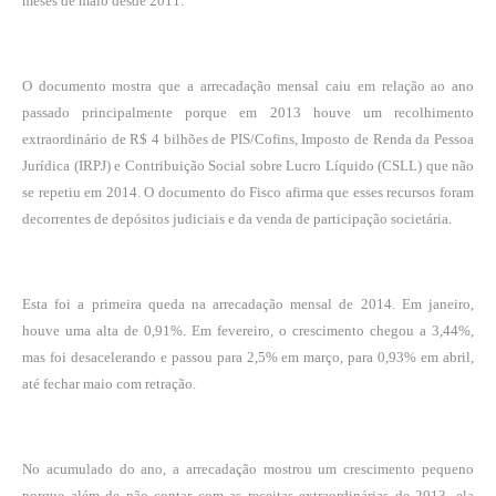
meses de maio desde 2011.
O documento mostra que a arrecadação mensal caiu em relação ao ano
passado principalmente porque em 2013 houve um recolhimento
extraordinário de R$ 4 bilhões de PIS/Cofins, Imposto de Renda da Pessoa
Jurídica (IRPJ) e Contribuição Social sobre Lucro Líquido (CSLL) que não
se repetiu em 2014. O documento do Fisco afirma que esses recursos foram
decorrentes de depósitos judiciais e da venda de participação societária.
Esta foi a primeira queda na arrecadação mensal de 2014. Em janeiro,
houve uma alta de 0,91%. Em fevereiro, o crescimento chegou a 3,44%,
mas foi desacelerando e passou para 2,5% em março, para 0,93% em abril,
até fechar maio com retração.
No acumulado do ano, a arrecadação mostrou um crescimento pequeno
porque além de não contar com as receitas extraordinárias de 2013, ela