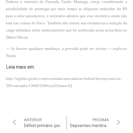
Embora o ministro da Fazenda, Guido Mantega, esteja considerando a
possibilidade de prorrogar por mais tempo as alíquotas reduzidas do IPI
para o setor automotivo, o secretário admitiu que esse incentivo ainda não
está nas contas do Fisco. Também não entrou nas estimativas a redução da
carga tributária sobre medicamentos que foi publicada nesta sexta-feira no
Diário Oficial.
— S
e houver qualquer mudança, a previsão pode ser revista
— explicou
Nunes.
Leia mais em:
http://oglobo.globo.com/economia/arrecadacao-federal-decepciona-cai-
595-em-maio-13040318#ixzz35rmusvlQ
ANTERIOR
PRÓXIMA
Déficit primário: pior resultado desde 1997
Depoentes mentiram ao Congresso Nacional