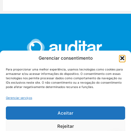
Gerenciar consentimento
Para proporcionar uma melhor experiência, usamos tecnologias como cookies para
armazenar e/ou acessar informações do dispositivo. O consentimento com essas
União dos Auditores Federais de Controle Externo -
tecnologias nos permite processar dados como comportamento da navegação ou
AUDITAR
IDs exclusivos neste site. O não consentimento ou a revogação do consentimento
pode afetar negativamente determinados recursos e funções.
Setor de Administração Federal Sul (SAF/Sul), Qd. 04, Lt. 01
Edifício Anexo II
Gerenciar serviços
Tribunal de Contas da União (TCU), Subsolo, Sala S04
Telefone: (61)3527-7292
Aceitar
Política de
Termos de uso
privacidade
Rejeitar