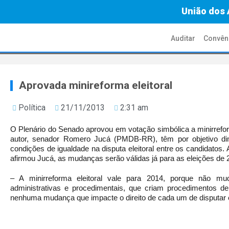
União dos 
Auditar
Convên
Aprovada minireforma eleitoral
Política
21/11/2013
2:31 am
O Plenário do Senado aprovou em votação simbólica a minirrefo
autor, senador Romero Jucá (PMDB-RR), têm por objetivo di
condições de igualdade na disputa eleitoral entre os candidatos
afirmou Jucá, as mudanças serão válidas já para as eleições de 
– A minirreforma eleitoral vale para 2014, porque não m
administrativas e procedimentais, que criam procedimentos de
nenhuma mudança que impacte o direito de cada um de disputar e