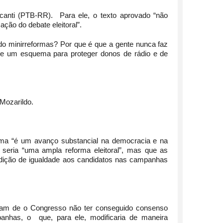
lcanti (PTB-RR). Para ele, o texto aprovado “não
ção do debate eleitoral”.
o minirreformas? Por que é que a gente nunca faz
ue um esquema para proteger donos de rádio e de
Mozarildo.
rma “é um avanço substancial na democracia e na
r seria “uma ampla reforma eleitoral”, mas que as
ndição de igualdade aos candidatos nas campanhas
ram de o Congresso não ter conseguido consenso
anhas, o que, para ele, modificaria de maneira