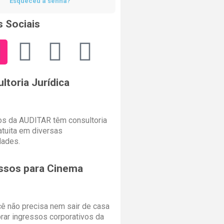
Esqueceu a senha?
 Sociais
ltoria Jurídica
s da AUDITAR têm consultoria
ratuita em diversas
dades.
ssos para Cinema
cê não precisa nem sair de casa
rar ingressos corporativos da