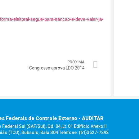
forma-eleitoral-segue-para-sancao-e-deve-valer-ja-
PRÓXIMA
Congresso aprova LDO 2014
es Federais de Controle Externo - AUDITAR
ederal Sul (SAF/Sul), Qd. 04, Lt. 01 Edifício Anexo II
nião (TCU), Subsolo, Sala S04 Telefone: (61)3527-7292