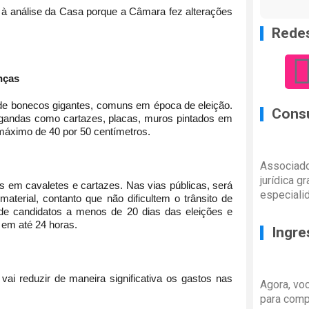
à análise da Casa porque a Câmara fez alterações
Redes
nças
 de bonecos gigantes, comuns em época de eleição.
Consu
agandas como cartazes, placas, muros pintados em
máximo de 40 por 50 centímetros.
Associado
jurídica g
is em cavaletes e cartazes. Nas vias públicas, será
especiali
aterial, contanto que não dificultem o trânsito de
 de candidatos a menos de 20 dias das eleições e
t em até 24 horas.
Ingre
ai reduzir de maneira significativa os gastos nas
Agora, vo
para comp