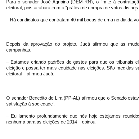
Para o senador José Agripino (DEM-RN), o limite à contrataçã
eleitoral, pois acabará com a “prática de compra de votos disfar
– Há candidatos que contratam 40 mil bocas de urna no dia da v
Depois da aprovação do projeto, Jucá afirmou que as muda
campanhas.
– Estamos criando padrões de gastos para que os tribunais elei
eleição e possa ter mais equidade nas eleições. São medidas s
eleitoral – afirmou Jucá.
O senador Benedito de Lira (PP-AL) afirmou que o Senado esta
satisfação à sociedade”.
– Eu lamento profundamente que nós hoje estejamos reunidos 
nenhuma para as eleições de 2014 – opinou.