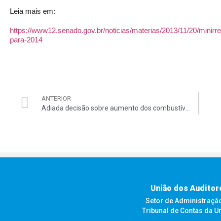
Leia mais em:
https://www12.senado.gov.br/noticias/materias/2013/11/20/minirre
para-2014
ANTERIOR
Adiada decisão sobre aumento dos combustíveis
União dos Auditor
Setor de Administração F
Tribunal de Contas da U