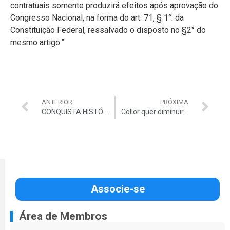
contratuais somente produzirá efeitos após aprovação do
Congresso Nacional, na forma do art. 71, § 1°. da
Constituição Federal, ressalvado o disposto no §2° do
mesmo artigo.”
ANTERIOR
PRÓXIMA
CONQUISTA HISTÓRICA: MINISTRO NARDES ASSINA PORTARIA COM NOVOS CRITÉRIOS DE PROGRESSÃO E PROMOÇÃO.
Collor quer diminuir poder de fiscalização do TCU
Associe-se
Área de Membros