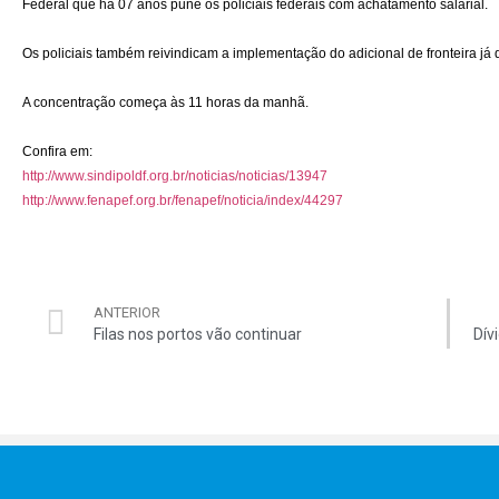
Federal que há 07 anos pune os policiais federais com achatamento salarial.
Os policiais também reivindicam a implementação do adicional de fronteira já 
A concentração começa às 11 horas da manhã.
Confira em:
http://www.sindipoldf.org.br/noticias/noticias/13947
http://www.fenapef.org.br/fenapef/noticia/index/44297
ANTERIOR
Filas nos portos vão continuar
Dív