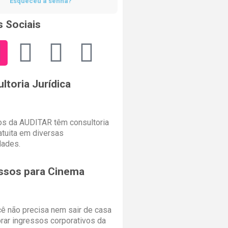
Esqueceu a senha?
 Sociais
ltoria Jurídica
s da AUDITAR têm consultoria
ratuita em diversas
dades.
ssos para Cinema
cê não precisa nem sair de casa
rar ingressos corporativos da