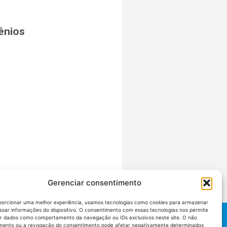
ênios
Gerenciar consentimento
porcionar uma melhor experiência, usamos tecnologias como cookies para armazenar
ssar informações do dispositivo. O consentimento com essas tecnologias nos permite
r dados como comportamento da navegação ou IDs exclusivos neste site. O não
mento ou a revogação do consentimento pode afetar negativamente determinados