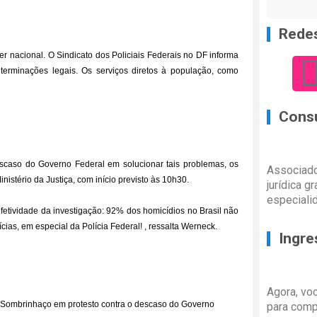
Redes
r nacional. O Sindicato dos Policiais Federais no DF informa
terminações legais. Os serviços diretos à população, como
Consu
escaso do Governo Federal em solucionar tais problemas, os
Associado
istério da Justiça, com início previsto às 10h30.
jurídica g
especiali
fetividade da investigação: 92% dos homicídios no Brasil não
as, em especial da Polícia Federal! , ressalta Werneck.
Ingre
Agora, vo
m Sombrinhaço em protesto contra o descaso do Governo
para comp