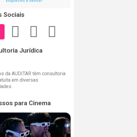
Esqueceu a senha?
 Sociais
ltoria Jurídica
s da AUDITAR têm consultoria
ratuita em diversas
dades.
ssos para Cinema