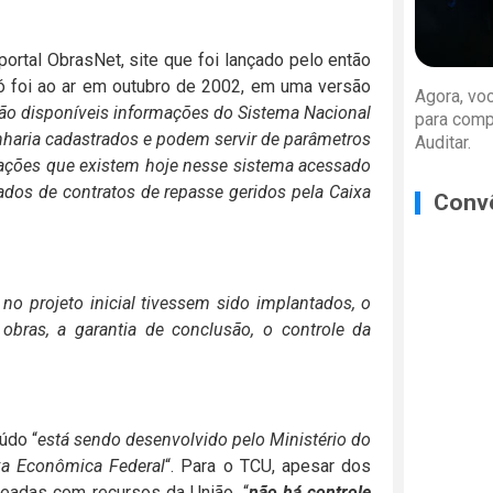
portal ObrasNet, site que foi lançado pelo então
só foi ao ar em outubro de 2002, em uma versão
Agora, vo
estão disponíveis informações do Sistema Nacional
para comp
haria cadastrados e podem servir de parâmetros
Auditar.
ações que existem hoje nesse sistema acessado
dos de contratos de repasse geridos pela Caixa
Conv
o projeto inicial tivessem sido implantados, o
 obras, a
garantia de conclusão, o controle da
údo “
está sendo desenvolvido pelo Ministério do
xa Econômica Federal
“. Para o TCU, apesar dos
teadas com recursos da União, “
não há controle