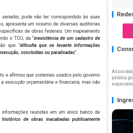
Redes
 senador, pode não ter correspondido às suas
sso, apresenta um resumo de diversas auditorias
s específicas de obras federais. Um mapeamento
undo o TCU, da “
inexistência de um cadastro de
ação que “
dificulta que se levante informações
Consu
execução, concluídas ou paralisadas
“.
Associado
nto e afirmou que sistemas usados pelo governo
jurídica g
a execução orçamentária e financeira, mas não
especiali
Ingre
ue informações reunidas em um único banco de
 histórico de obras inacabadas publicamente