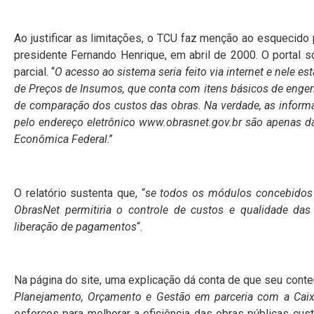
Ao justificar as limitações, o TCU faz menção ao esquecido 
presidente Fernando Henrique, em abril de 2000. O portal 
parcial. “
O acesso ao sistema seria feito via internet e nele 
de Preços de Insumos, que conta com itens básicos de engen
de comparação dos custos das obras. Na verdade, as inform
pelo endereço eletrônico www.obrasnet.gov.br são apenas da
Econômica Federal
.”
O relatório sustenta que, “
se todos os módulos concebidos n
ObrasNet permitiria o controle de custos e qualidade das
liberação de pagamentos
“.
Na página do site, uma explicação dá conta de que seu conte
Planejamento, Orçamento e Gestão em parceria com a Cai
esforços para melhorar a eficiência das obras públicas cus