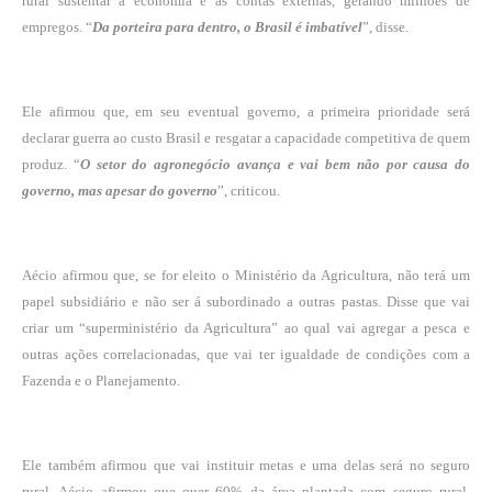
rural sustentar a economia e as contas externas, gerando milhões de
empregos. “
Da porteira para dentro, o Brasil é imbatível
”, disse.
Ele afirmou que, em seu eventual governo, a primeira prioridade será
declarar guerra ao custo Brasil e resgatar a capacidade competitiva de quem
produz. “
O setor do agronegócio avança e vai bem não por causa do
governo, mas apesar do governo
”, criticou.
Aécio afirmou que, se for eleito o Ministério da Agricultura, não terá um
papel subsidiário e não ser á subordinado a outras pastas. Disse que vai
criar um “superministério da Agricultura” ao qual vai agregar a pesca e
outras ações correlacionadas, que vai ter igualdade de condições com a
Fazenda e o Planejamento.
Ele também afirmou que vai instituir metas e uma delas será no seguro
rural. Aécio afirmou que quer 60% da área plantada com seguro rural.