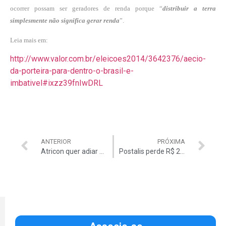
ocorrer possam ser geradores de renda porque “
distribuir a terra
simplesmente não significa gerar renda
”.
Leia mais em:
http://www.valor.com.br/eleicoes2014/3642376/aecio-
da-porteira-para-dentro-o-brasil-e-
imbativel#ixzz39fnIwDRL
ANTERIOR
PRÓXIMA
Atricon quer adiar votação da nova Lei de Licitações
Postalis perde R$ 200 mi com ‘calote’ argentino