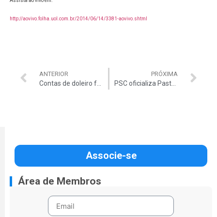
Assista ao vivo em:
http://aovivo.folha.uol.com.br/2014/06/14/3381-aovivo.shtml
ANTERIOR
PRÓXIMA
Contas de doleiro foram abastecidas por fornecedoras da Petrobrás
PSC oficializa Pastor Everaldo para concorrer à Presidência
Associe-se
Área de Membros