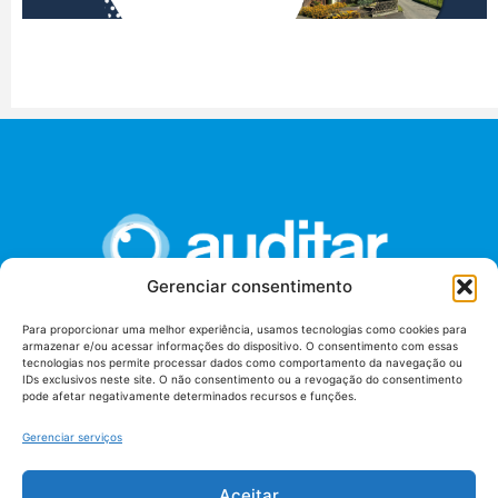
Gerenciar consentimento
Para proporcionar uma melhor experiência, usamos tecnologias como cookies para
armazenar e/ou acessar informações do dispositivo. O consentimento com essas
União dos Auditores Federais de Controle Externo -
tecnologias nos permite processar dados como comportamento da navegação ou
AUDITAR
IDs exclusivos neste site. O não consentimento ou a revogação do consentimento
pode afetar negativamente determinados recursos e funções.
Setor de Administração Federal Sul (SAF/Sul), Qd. 04, Lt. 01
Edifício Anexo II
Gerenciar serviços
Tribunal de Contas da União (TCU), Subsolo, Sala S04
Telefone: (61)3527-7292
Aceitar