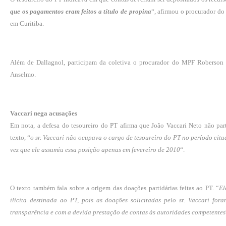
que os pagamentos eram feitos a título de propina
“, afirmou o procurador do
em Curitiba.
Além de Dallagnol, participam da coletiva o procurador do MPF Roberson 
Anselmo.
Vaccari nega acusações
Em nota, a defesa do tesoureiro do PT afirma que João Vaccari Neto não pa
texto, “
o sr. Vaccari não ocupava o cargo de tesoureiro do PT no período cita
vez que ele assumiu essa posição apenas em fevereiro de 2010
“.
O texto também fala sobre a origem das doações partidárias feitas ao PT. “
El
ilícita destinada ao PT, pois as doações solicitadas pelo sr. Vaccari fo
transparência e com a devida prestação de contas às autoridades competentes