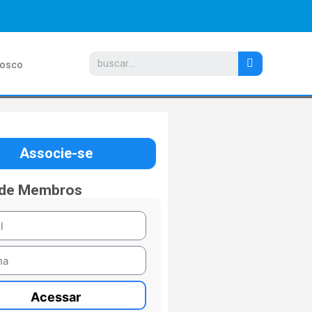
nosco
Associe-se
 de Membros
Acessar