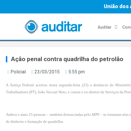
União dos 
Auditar
Conv
Ação penal contra quadrilha do petrolão
Policial
23/03/2015
5:55 pm
A Justiça Federal aceitou nesta segunda-feira (23) a denúncia do Ministér
Trabalhadores (PT), João Vaccari Neto, e contra o ex-diretor de Serviços da Pe
Ambos e mais 25 pessoas – também denunciadas pelo MPF – se tornaram réus di
de dinheiro e formação de quadrilha.