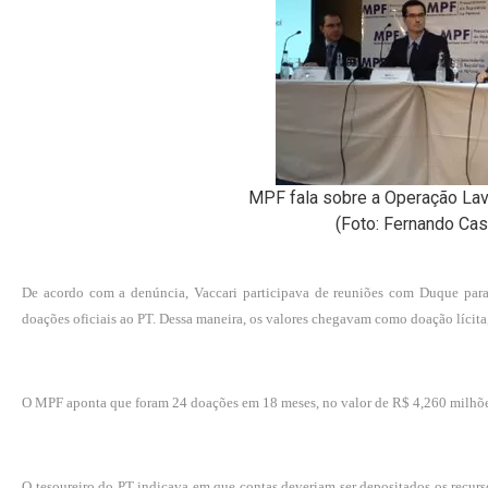
MPF fala sobre a Operação Lava
(Foto: Fernando Cas
De acordo com a denúncia, Vaccari participava de reuniões com Duque para
doações oficiais ao PT. Dessa maneira, os valores chegavam como doação lícita
O MPF aponta que foram 24 doações em 18 meses, no valor de R$ 4,260 milhõe
O tesoureiro do PT indicava em que contas deveriam ser depositados os recur