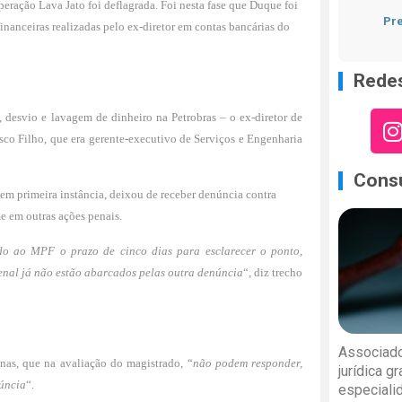
Operação Lava Jato
foi deflagrada. Foi nesta fase que Duque foi
Pre
nanceiras realizadas pelo ex-diretor em contas bancárias do
Redes
 desvio e lavagem de dinheiro na Petrobras – o ex-diretor de
co Filho, que era gerente-executivo de Serviços e Engenharia
Consu
 em primeira instância, deixou de receber denúncia contra
me em outras ações penais.
do ao MPF o prazo de cinco dias para esclarecer o ponto,
penal já não estão abarcados pelas outra denúncia
“, diz trecho
Associado
nas, que na avaliação do magistrado, “
não podem responder,
jurídica g
núncia
“.
especiali