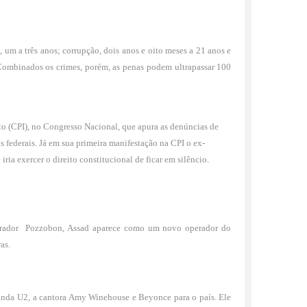
um a três anos; corrupção, dois anos e oito meses a 21 anos e
 Combinados os crimes, porém, as penas podem ultrapassar 100
ito (CPI), no Congresso Nacional, que apura as denúncias de
 federais. Já em sua primeira manifestação na CPI o ex-
ria exercer o direito constitucional de ficar em silêncio.
curador Pozzobon, Assad aparece como um novo operador do
as.
anda U2, a cantora Amy Winehouse e Beyonce para o país. Ele