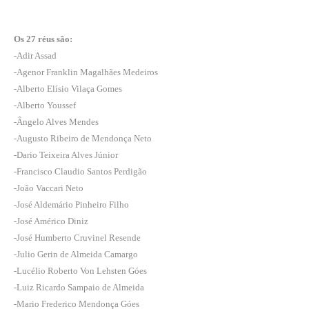
Os 27 réus são:
-Adir Assad
-Agenor Franklin Magalhães Medeiros
-Alberto Elísio Vilaça Gomes
-Alberto Youssef
-Ângelo Alves Mendes
-Augusto Ribeiro de Mendonça Neto
-Dario Teixeira Alves Júnior
-Francisco Claudio Santos Perdigão
-João Vaccari Neto
-José Aldemário Pinheiro Filho
-José Américo Diniz
-José Humberto Cruvinel Resende
-Julio Gerin de Almeida Camargo
-Lucélio Roberto Von Lehsten Góes
-Luiz Ricardo Sampaio de Almeida
-Mario Frederico Mendonça Góes