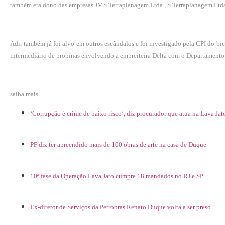
também era dono das empresas JMS Terraplanagem Ltda., S Terraplanagem Ltda
Adir também já foi alvo em outros escândalos e foi investigado pela CPI do b
intermediário de propinas envolvendo a empreiteira Delta com o Departamento N
saiba mais
‘Corrupção é crime de baixo risco’, diz procurador que atua na Lava Jat
PF diz ter apreendido mais de 100 obras de arte na casa de Duque
10ª fase da Operação Lava Jato cumpre 18 mandados no RJ e SP
Ex-diretor de Serviços da Petrobras Renato Duque volta a ser preso