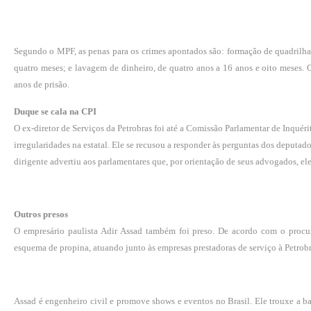
Segundo o MPF, as penas para os crimes apontados são: formação de quadrilha, 
quatro meses; e lavagem de dinheiro, de quatro anos a 16 anos e oito meses.
anos de prisão.
Duque se cala na CPI
O ex-diretor de Serviços da Petrobras foi até a Comissão Parlamentar de Inquér
irregularidades na estatal. Ele
se recusou a responder às perguntas
dos deputados
dirigente advertiu aos parlamentares que, por orientação de seus advogados, ele i
Outros presos
O empresário paulista Adir Assad também foi preso. De acordo com o pro
esquema de propina, atuando junto às empresas prestadoras de serviço à Petrobr
Assad é engenheiro civil e promove shows e eventos no Brasil.
Ele trouxe a b