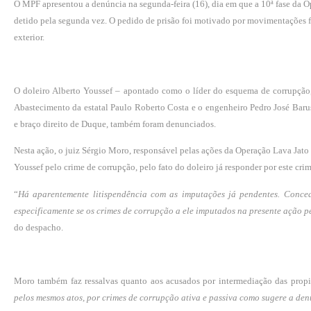
O MPF apresentou a denúncia na segunda-feira (16), dia em que a
10ª fase da 
detido pela segunda vez. O pedido de prisão foi motivado por movimentações fi
exterior.
O doleiro Alberto Youssef – apontado como o líder do esquema de corrupção,
Abastecimento da estatal Paulo Roberto Costa e o engenheiro Pedro José Barus
e braço direito de Duque, também foram denunciados.
Nesta ação, o juiz Sérgio Moro, responsável pelas ações da Operação Lava Jato
Youssef pelo crime de corrupção, pelo fato do doleiro já responder por este cri
“
Há aparentemente litispendência com as imputações já pendentes. Conce
especificamente se os crimes de corrupção a ele imputados na presente ação 
do despacho.
Moro também faz ressalvas quanto aos acusados por intermediação das propi
pelos mesmos atos, por crimes de corrupção ativa e passiva como sugere a de