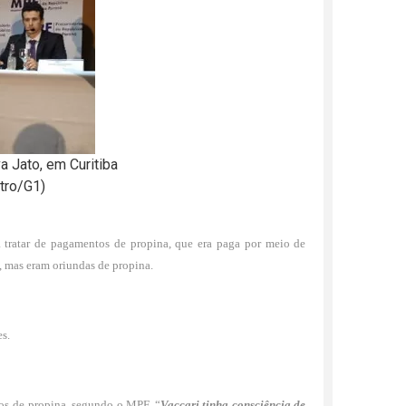
 Jato, em Curitiba
tro/G1)
 tratar de pagamentos de propina, que era paga por meio de
, mas eram oriundas de propina.
s.
sos de propina, segundo o MPF. “
Vaccari tinha consciência de