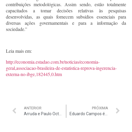
contribuições metodológicas. Assim sendo, estão totalmente
capacitados a tomar decisões relativas às pesquisas
desenvolvidas, as quais fornecem subsídios essenciais para
diversas ações governamentais e para a informação da
sociedade.”
Leia mais em:
http://economia.estadao.com.br/noticias/economia-
geral,associacao-brasileira-de-estatistica-reprova-ingerencia-
externa-no-ibge,182445,0.htm
ANTERIOR
PRÓXIMA
Arruda e Paulo Octávio se tornam réus em processo criminal
Eduardo Campos é contra legalização do aborto