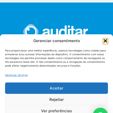
Gerenciar consentimento
Para proporcionar uma melhor experiência, usamos tecnologias como cookies para
armazenar e/ou acessar informações do dispositivo. O consentimento com essas
União dos Auditores Federais de Controle Externo -
tecnologias nos permite processar dados como comportamento da navegação ou
AUDITAR
IDs exclusivos neste site. O não consentimento ou a revogação do consentimento
pode afetar negativamente determinados recursos e funções.
Setor de Administração Federal Sul (SAF/Sul), Qd. 04, Lt. 01
Edifício Anexo II
Gerenciar serviços
Tribunal de Contas da União (TCU), Subsolo, Sala S04
Telefone: (61)3527-7292
Aceitar
Política de
Termos de uso
privacidade
Rejeitar
Ver preferências