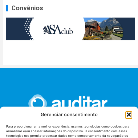
Convênios
Gerenciar consentimento
Para proporcionar uma melhor experiência, usamos tecnologias como cookies para
armazenar e/ou acessar informações do dispositivo. O consentimento com essas
União dos Auditores Federais de Controle Externo -
tecnologias nos permite processar dados como comportamento da navegação ou
AUDITAR