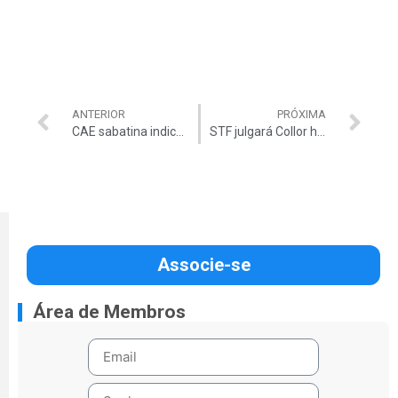
ANTERIOR
PRÓXIMA
CAE sabatina indicados para o TCU
STF julgará Collor hoje
Associe-se
Área de Membros