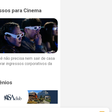
ssos para Cinema
cê não precisa nem sair de casa
rar ingressos corporativos da
ênios