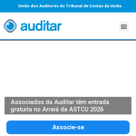
União dos Auditores do Tribunal de Contas da União
Associados da Auditar têm entrada
gratuita no Arraiá da ASTCU 2026
Associe-se