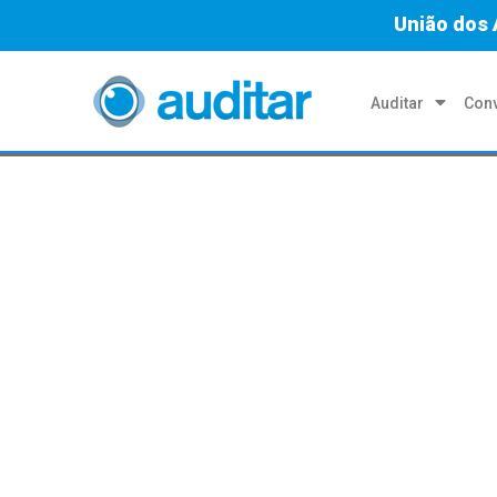
União dos 
Auditar
Conv