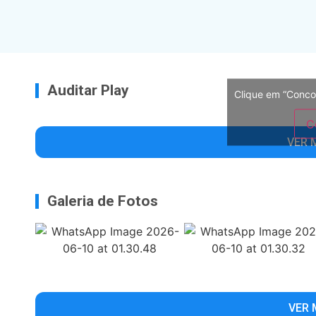
Auditar Play
Clique em “Conco
C
VER 
Galeria de Fotos
VER 