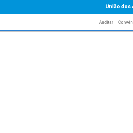
União dos 
Auditar
Convên