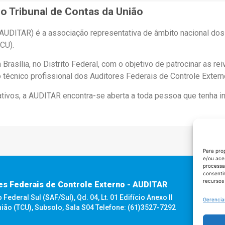
o Tribunal de Contas da União
(AUDITAR) é a associação representativa de âmbito nacional do
CU).
asília, no Distrito Federal, com o objetivo de patrocinar as re
técnico profissional dos Auditores Federais de Controle Extern
rativos, a AUDITAR encontra-se aberta a toda pessoa que tenha 
Para pro
e/ou ace
processa
consenti
recursos
es Federais de Controle Externo - AUDITAR
ederal Sul (SAF/Sul), Qd. 04, Lt. 01 Edifício Anexo II
Gerencia
nião (TCU), Subsolo, Sala S04 Telefone: (61)3527-7292