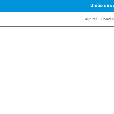
União dos 
Auditar
Convên