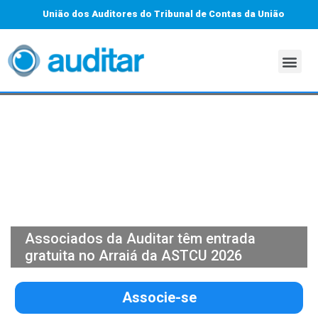
União dos Auditores do Tribunal de Contas da União
Associados da Auditar têm entrada
gratuita no Arraiá da ASTCU 2026
Associe-se