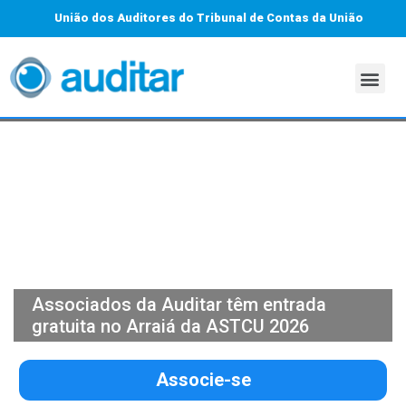
União dos Auditores do Tribunal de Contas da União
Associados da Auditar têm entrada
gratuita no Arraiá da ASTCU 2026
Associe-se