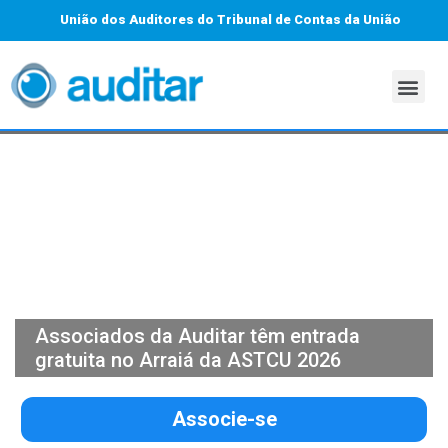
União dos Auditores do Tribunal de Contas da União
Associados da Auditar têm entrada
gratuita no Arraiá da ASTCU 2026
Associe-se