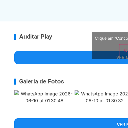
Auditar Play
Clique em “Conco
C
VER 
Galeria de Fotos
VER 