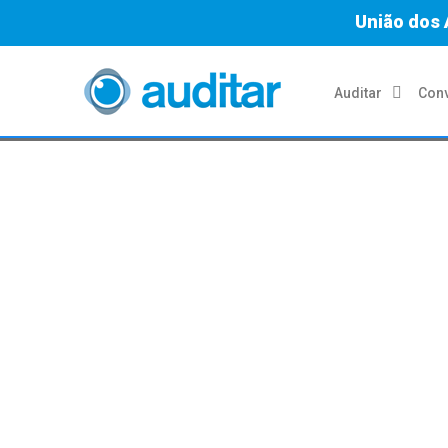
União dos 
Auditar
Conv