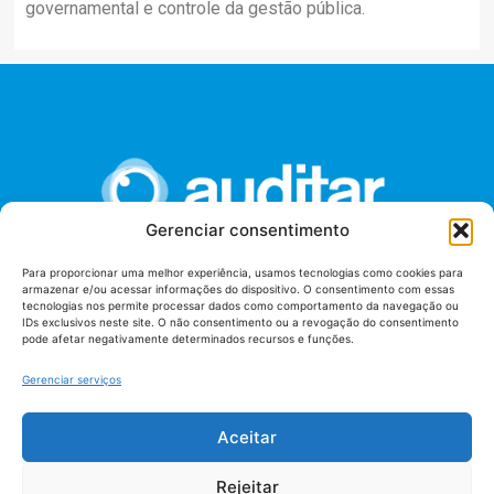
governamental e controle da gestão pública.
Gerenciar consentimento
Para proporcionar uma melhor experiência, usamos tecnologias como cookies para
armazenar e/ou acessar informações do dispositivo. O consentimento com essas
União dos Auditores Federais de Controle Externo -
tecnologias nos permite processar dados como comportamento da navegação ou
AUDITAR
IDs exclusivos neste site. O não consentimento ou a revogação do consentimento
pode afetar negativamente determinados recursos e funções.
Setor de Administração Federal Sul (SAF/Sul), Qd. 04, Lt. 01
Edifício Anexo II
Gerenciar serviços
Tribunal de Contas da União (TCU), Subsolo, Sala S04
Telefone: (61)3527-7292
Aceitar
Política de
Termos de uso
privacidade
Rejeitar