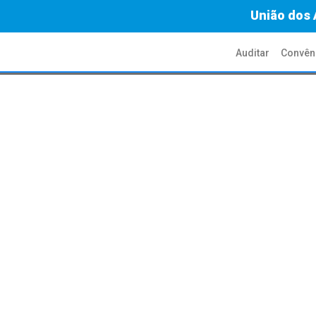
União dos 
Auditar
Convên