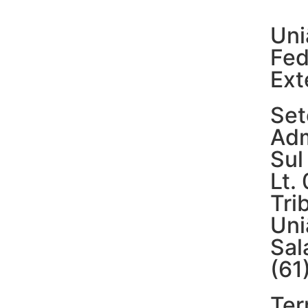
Uni
Fed
Ext
Set
Adm
Sul
Lt.
Tri
Uni
Sal
(61
Ter