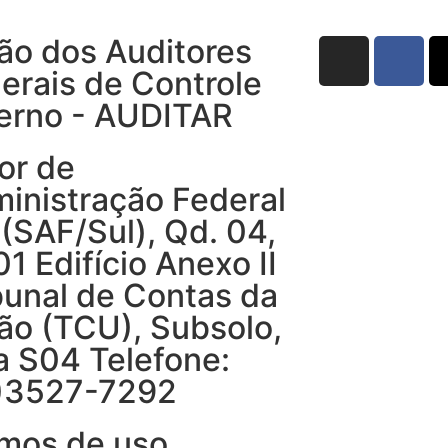
ão dos Auditores
erais de Controle
erno - AUDITAR
or de
inistração Federal
 (SAF/Sul), Qd. 04,
 01 Edifício Anexo II
bunal de Contas da
ão (TCU), Subsolo,
a S04 Telefone:
)3527-7292
mos de uso