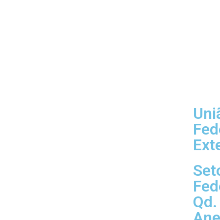
Uni
Fed
Ext
Set
Fed
Qd. 
Ane