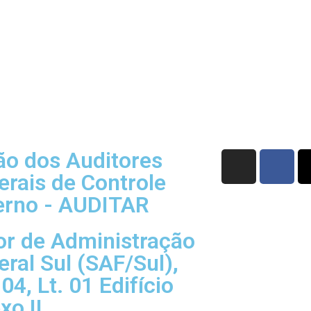
ão dos Auditores
erais de Controle
erno - AUDITAR
or de Administração
eral Sul (SAF/Sul),
04, Lt. 01 Edifício
xo II