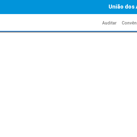
União dos 
Auditar
Convên