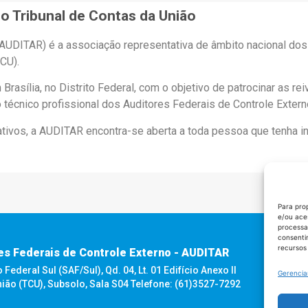
o Tribunal de Contas da União
(AUDITAR) é a associação representativa de âmbito nacional do
CU).
asília, no Distrito Federal, com o objetivo de patrocinar as re
técnico profissional dos Auditores Federais de Controle Extern
rativos, a AUDITAR encontra-se aberta a toda pessoa que tenha 
Para pro
e/ou ace
processa
consenti
recursos
es Federais de Controle Externo - AUDITAR
ederal Sul (SAF/Sul), Qd. 04, Lt. 01 Edifício Anexo II
Gerencia
nião (TCU), Subsolo, Sala S04 Telefone: (61)3527-7292