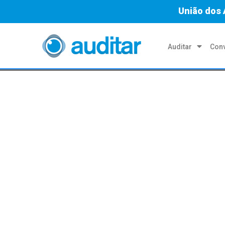
União dos 
Auditar
Conv