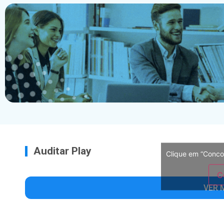
Auditar Play
Clique em “Conco
C
VER 