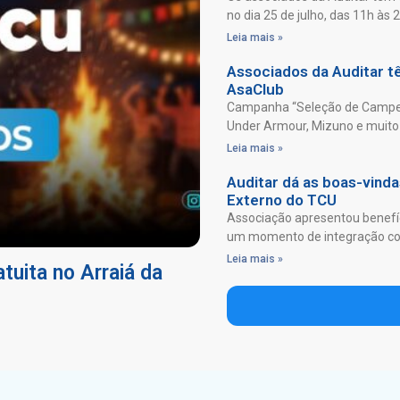
no dia 25 de julho, das 11h às 
Leia mais »
Associados da Auditar 
AsaClub
Campanha “Seleção de Campeõ
Under Armour, Mizuno e muito 
Leia mais »
Auditar dá as boas-vind
Externo do TCU
Associação apresentou benefíc
um momento de integração com
Leia mais »
tuita no Arraiá da