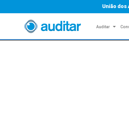
União dos 
Auditar
Conv