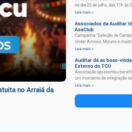
no dia 25 de julho, das 11h às 
Leia mais »
Associados da Auditar 
AsaClub
Campanha “Seleção de Campeõ
Under Armour, Mizuno e muito 
Leia mais »
Auditar dá as boas-vind
Externo do TCU
Associação apresentou benefíc
um momento de integração com
Leia mais »
tuita no Arraiá da