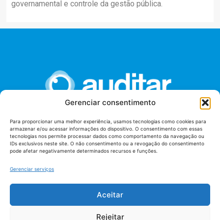
governamental e controle da gestão pública.
Gerenciar consentimento
Para proporcionar uma melhor experiência, usamos tecnologias como cookies para
armazenar e/ou acessar informações do dispositivo. O consentimento com essas
União dos Auditores Federais de Controle Externo -
tecnologias nos permite processar dados como comportamento da navegação ou
AUDITAR
IDs exclusivos neste site. O não consentimento ou a revogação do consentimento
pode afetar negativamente determinados recursos e funções.
Setor de Administração Federal Sul (SAF/Sul), Qd. 04, Lt. 01
Edifício Anexo II
Gerenciar serviços
Tribunal de Contas da União (TCU), Subsolo, Sala S04
Telefone: (61)3527-7292
Aceitar
Política de
Termos de uso
privacidade
Rejeitar