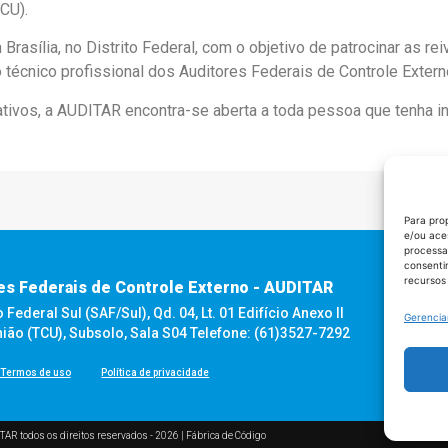
CU).
asília, no Distrito Federal, com o objetivo de patrocinar as re
técnico profissional dos Auditores Federais de Controle Extern
rativos, a AUDITAR encontra-se aberta a toda pessoa que tenha 
Para pro
e/ou ace
processa
consenti
recursos
es Federais de Controle Externo - AUDITAR
ederal Sul (SAF/Sul), Qd. 04, Lt. 01 Edifício Anexo II
Gerencia
nião (TCU), Subsolo, Sala S04 Telefone: (61)3527-7292
Termos de uso
Política de privacidade
TAR todos os direitos reservados - 2026 |
Fábrica de Código