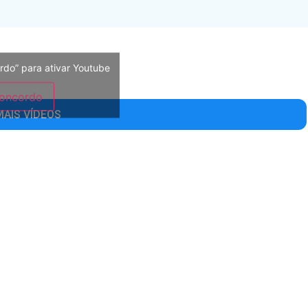
rdo” para ativar Youtube
oncordo
MAIS VÍDEOS