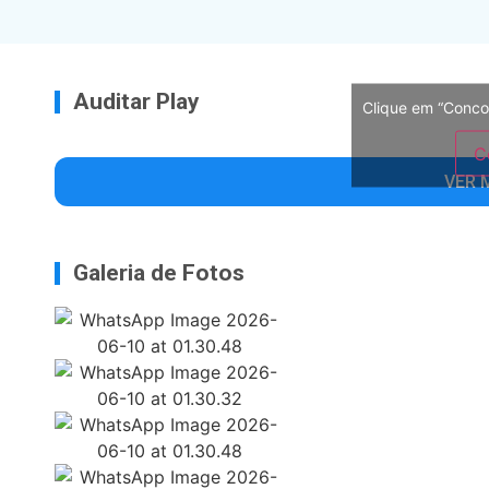
Auditar Play
Clique em “Conco
C
VER 
Galeria de Fotos