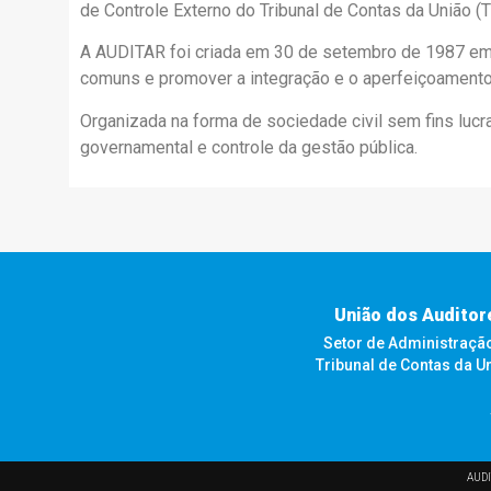
de Controle Externo do Tribunal de Contas da União (T
A AUDITAR foi criada em 30 de setembro de 1987 em Br
comuns e promover a integração e o aperfeiçoamento 
Organizada na forma de sociedade civil sem fins luc
governamental e controle da gestão pública.
União dos Auditor
Setor de Administração F
Tribunal de Contas da U
AUDI